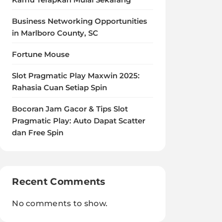
Business Networking Opportunities
in Marlboro County, SC
Fortune Mouse
Slot Pragmatic Play Maxwin 2025:
Rahasia Cuan Setiap Spin
Bocoran Jam Gacor & Tips Slot
Pragmatic Play: Auto Dapat Scatter
dan Free Spin
Recent Comments
No comments to show.