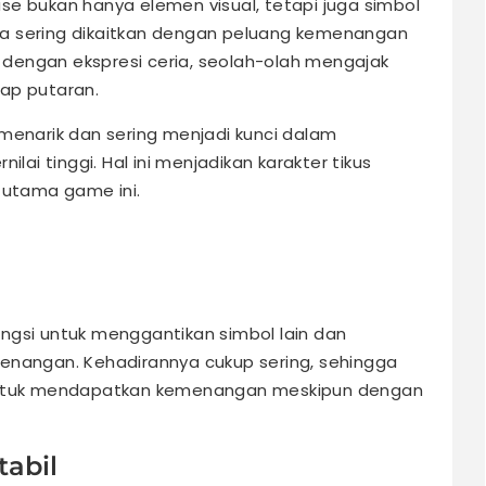
se bukan hanya elemen visual, tetapi juga simbol
a sering dikaitkan dengan peluang kemenangan
ng dengan ekspresi ceria, seolah-olah mengajak
ap putaran.
 menarik dan sering menjadi kunci dalam
i tinggi. Hal ini menjadikan karakter tikus
 utama game ini.
ngsi untuk menggantikan simbol lain dan
angan. Kehadirannya cukup sering, sehingga
 untuk mendapatkan kemenangan meskipun dengan
abil