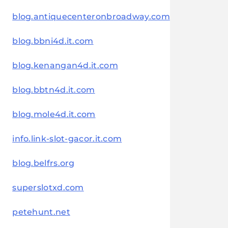
blog.antiquecenteronbroadway.com
blog.bbni4d.it.com
blog.kenangan4d.it.com
blog.bbtn4d.it.com
blog.mole4d.it.com
info.link-slot-gacor.it.com
blog.belfrs.org
superslotxd.com
petehunt.net