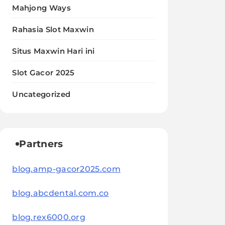
Mahjong Ways
Rahasia Slot Maxwin
Situs Maxwin Hari ini
Slot Gacor 2025
Uncategorized
Partners
blog.amp-gacor2025.com
blog.abcdental.com.co
blog.rex6000.org