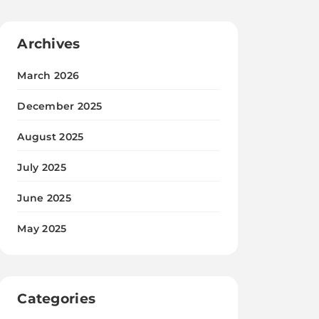
Archives
March 2026
December 2025
August 2025
July 2025
June 2025
May 2025
Categories