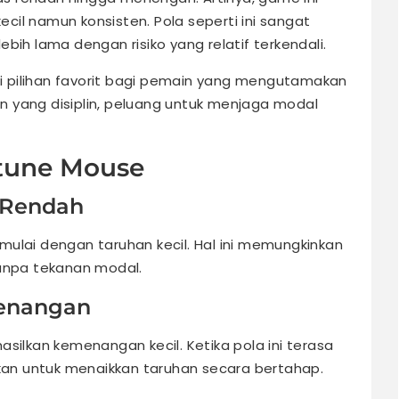
il namun konsisten. Pola seperti ini sangat
bih lama dengan risiko yang relatif terkendali.
 pilihan favorit bagi pemain yang mengutamakan
 yang disiplin, peluang untuk menjaga modal
rtune Mouse
 Rendah
mulai dengan taruhan kecil. Hal ini memungkinkan
npa tekanan modal.
menangan
asilkan kemenangan kecil. Ketika pola ini terasa
an untuk menaikkan taruhan secara bertahap.