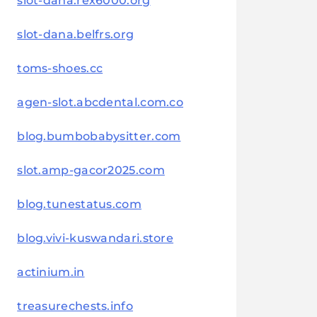
slot-dana.rex6000.org
slot-dana.belfrs.org
toms-shoes.cc
agen-slot.abcdental.com.co
blog.bumbobabysitter.com
slot.amp-gacor2025.com
blog.tunestatus.com
blog.vivi-kuswandari.store
actinium.in
treasurechests.info