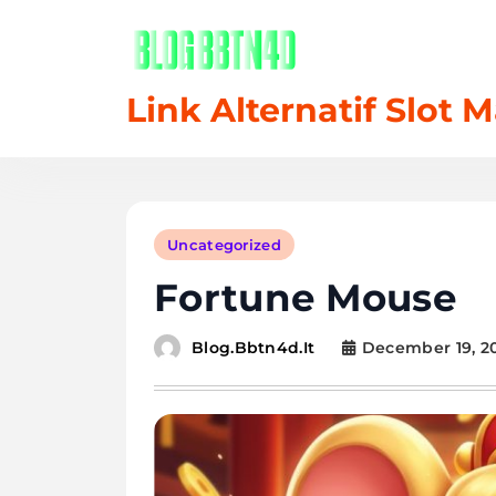
Skip
to
content
Link Alternatif Slot 
Uncategorized
Fortune Mouse
December 19, 2
Blog.bbtn4d.it