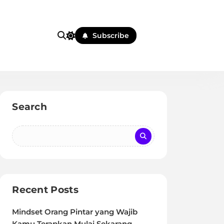
Subscribe
Search
Recent Posts
Mindset Orang Pintar yang Wajib
Kamu Terapkan Mulai Sekarang