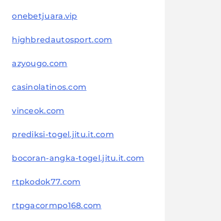
onebetjuara.vip
highbredautosport.com
azyougo.com
casinolatinos.com
vinceok.com
prediksi-togel.jitu.it.com
bocoran-angka-togel.jitu.it.com
rtpkodok77.com
rtpgacormpo168.com