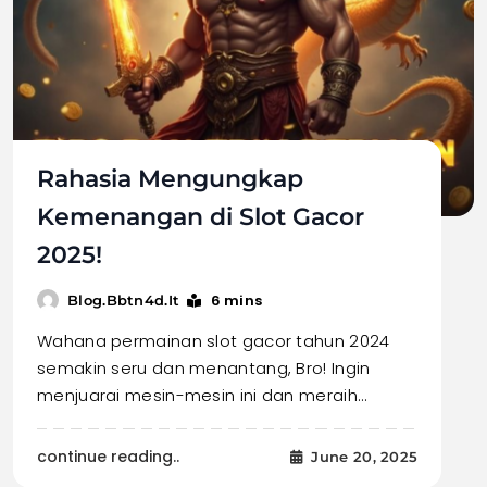
Rahasia Mengungkap
Kemenangan di Slot Gacor
2025!
6 mins
Blog.bbtn4d.it
Wahana permainan slot gacor tahun 2024
semakin seru dan menantang, Bro! Ingin
menjuarai mesin-mesin ini dan meraih…
continue reading..
June 20, 2025