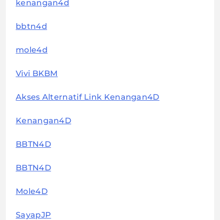
kenangan4d
bbtn4d
mole4d
Vivi BKBM
Akses Alternatif Link Kenangan4D
Kenangan4D
BBTN4D
BBTN4D
Mole4D
SayapJP