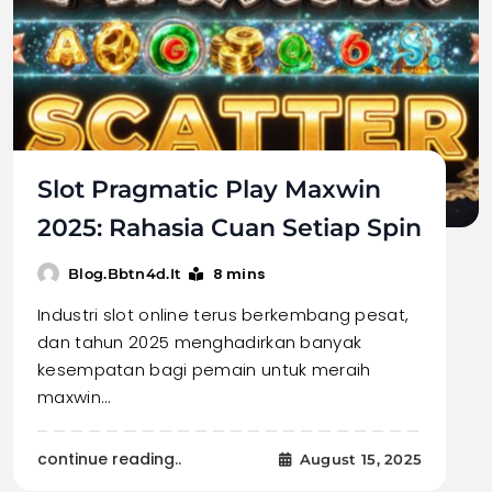
Slot Pragmatic Play Maxwin
2025: Rahasia Cuan Setiap Spin
8 mins
Blog.bbtn4d.it
Industri slot online terus berkembang pesat,
dan tahun 2025 menghadirkan banyak
kesempatan bagi pemain untuk meraih
maxwin…
continue reading..
August 15, 2025