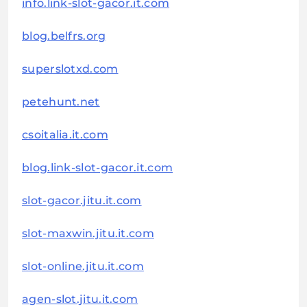
info.link-slot-gacor.it.com
blog.belfrs.org
superslotxd.com
petehunt.net
csoitalia.it.com
blog.link-slot-gacor.it.com
slot-gacor.jitu.it.com
slot-maxwin.jitu.it.com
slot-online.jitu.it.com
agen-slot.jitu.it.com