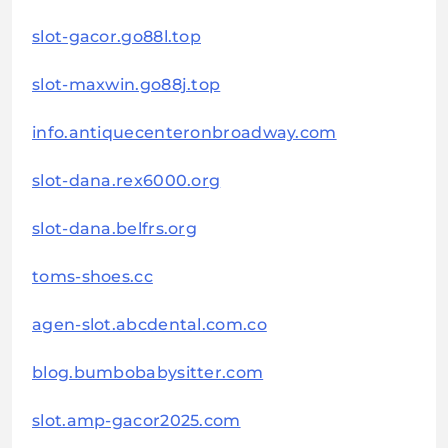
slot-gacor.go88l.top
slot-maxwin.go88j.top
info.antiquecenteronbroadway.com
slot-dana.rex6000.org
slot-dana.belfrs.org
toms-shoes.cc
agen-slot.abcdental.com.co
blog.bumbobabysitter.com
slot.amp-gacor2025.com