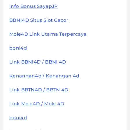
Info Bonus SayapJP
BBNI4D Situs Slot Gacor
Mole4D Link Utama Terpercaya
bbni4d
Link BBNI4D / BBNI 4D
Kenangan4d / Kenangan 4d
Link BBTN4D / BBTN 4D
Link Mole4D / Mole 4D
bbni4d